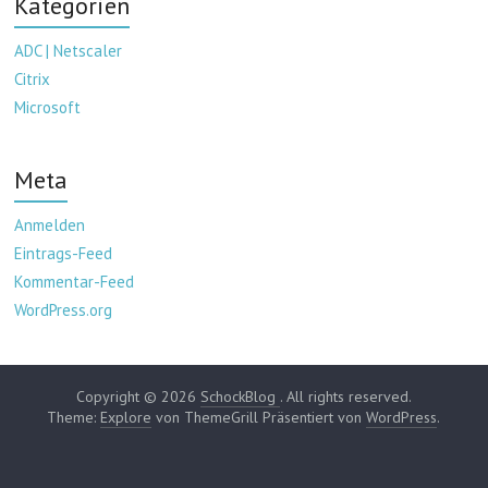
Kategorien
ADC | Netscaler
Citrix
Microsoft
Meta
Anmelden
Eintrags-Feed
Kommentar-Feed
WordPress.org
Copyright © 2026
SchockBlog
. All rights reserved.
Theme:
Explore
von ThemeGrill Präsentiert von
WordPress
.