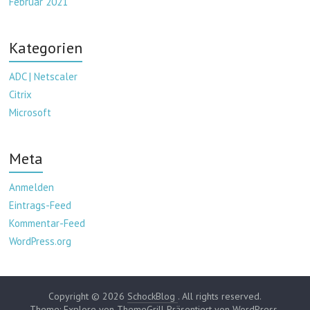
Februar 2021
Kategorien
ADC | Netscaler
Citrix
Microsoft
Meta
Anmelden
Eintrags-Feed
Kommentar-Feed
WordPress.org
Copyright © 2026
SchockBlog
. All rights reserved.
Theme:
Explore
von ThemeGrill Präsentiert von
WordPress
.