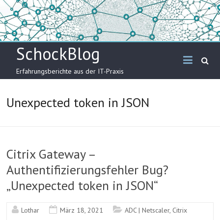
Skip
to
content
SchockBlog
Erfahrungsberichte aus der IT-Praxis
Unexpected token in JSON
Citrix Gateway –
Authentifizierungsfehler Bug?
„Unexpected token in JSON“
Lothar
März 18, 2021
ADC | Netscaler
,
Citrix