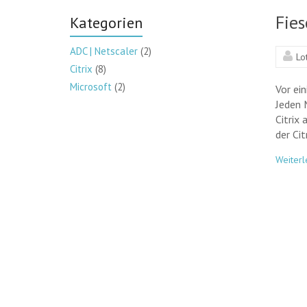
Fies
Kategorien
ADC | Netscaler
(2)
Lo
Citrix
(8)
Microsoft
(2)
Vor ei
Jeden 
Citrix 
der Ci
Weiterl